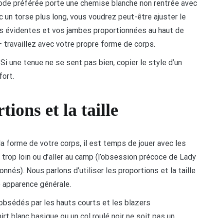
mode préférée porte une chemise blanche non rentrée avec
 un torse plus long, vous voudrez peut-être ajuster le
bes évidentes et vos jambes proportionnées au haut de
 travaillez avec votre propre forme de corps.
Si une tenue ne se sent pas bien, copier le style d’un
fort.
tions et la taille
la forme de votre corps, il est temps de jouer avec les
r trop loin ou d’aller au camp (l’obsession précoce de Lady
és). Nous parlons d’utiliser les proportions et la taille
e apparence générale.
bsédés par les hauts courts et les blazers
rt blanc basique ou un col roulé noir ne soit pas un