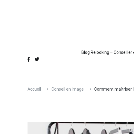
Aller
au
contenu
Blog Relooking – Conseiller
Accueil
Conseil en image
Comment maîtriser l