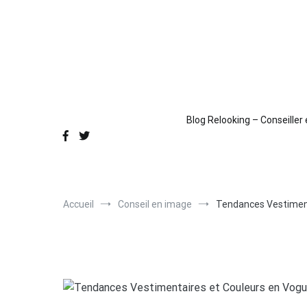
Aller
au
contenu
Blog Relooking – Conseiller
Accueil
Conseil en image
Tendances Vestiment