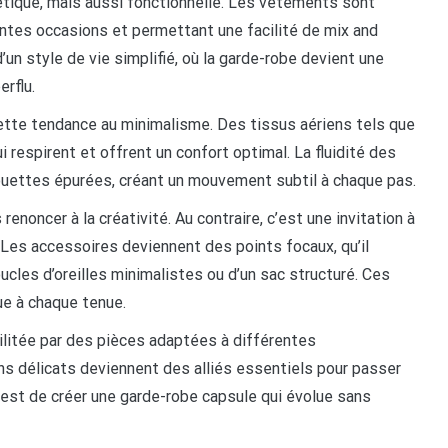
tique, mais aussi fonctionnelle. Les vêtements sont
entes occasions et permettant une facilité de mix and
d’un style de vie simplifié, où la garde-robe devient une
erflu.
cette tendance au minimalisme. Des tissus aériens tels que
i respirent et offrent un confort optimal. La fluidité des
ouettes épurées, créant un mouvement subtil à chaque pas.
renoncer à la créativité. Au contraire, c’est une invitation à
 Les accessoires deviennent des points focaux, qu’il
ucles d’oreilles minimalistes ou d’un sac structuré. Ces
ue à chaque tenue.
cilitée par des pièces adaptées à différentes
s délicats deviennent des alliés essentiels pour passer
f est de créer une garde-robe capsule qui évolue sans