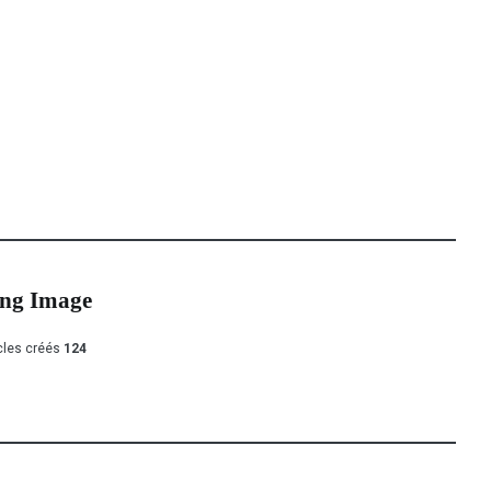
ing Image
cles créés
124