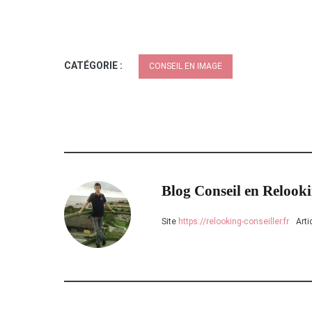
CATÉGORIE :
CONSEIL EN IMAGE
Blog Conseil en Relook
Site
https://relooking-conseiller.fr
Arti