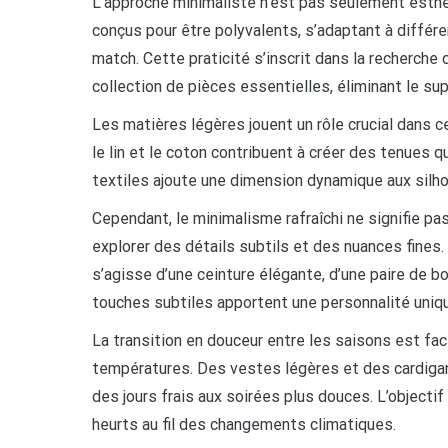
L’approche minimaliste n’est pas seulement esthé
conçus pour être polyvalents, s’adaptant à différ
match. Cette praticité s’inscrit dans la recherche 
collection de pièces essentielles, éliminant le sup
Les matières légères jouent un rôle crucial dans 
le lin et le coton contribuent à créer des tenues qu
textiles ajoute une dimension dynamique aux silh
Cependant, le minimalisme rafraîchi ne signifie pas 
explorer des détails subtils et des nuances fines.
s’agisse d’une ceinture élégante, d’une paire de bo
touches subtiles apportent une personnalité uniq
La transition en douceur entre les saisons est fa
températures. Des vestes légères et des cardigan
des jours frais aux soirées plus douces. L’objecti
heurts au fil des changements climatiques.