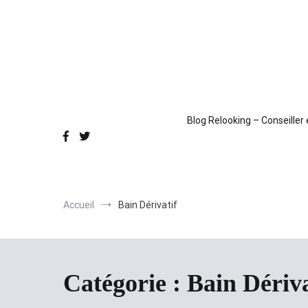
Aller
au
contenu
Blog Relooking – Conseiller
Accueil
Bain Dérivatif
Catégorie :
Bain Dériva