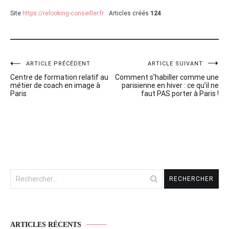
Site
https://relooking-conseiller.fr
Articles créés
124
ARTICLE PRÉCÉDENT
ARTICLE SUIVANT
Navigation
Centre de formation relatif au
Comment s’habiller comme une
de
métier de coach en image à
parisienne en hiver : ce qu’il ne
Paris
faut PAS porter à Paris !
l’article
Rechercher :
ARTICLES RÉCENTS