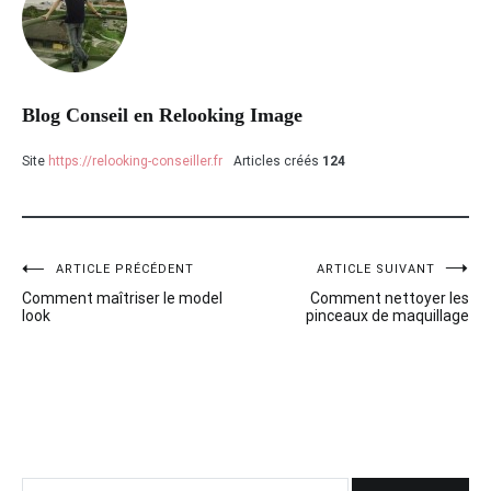
Blog Conseil en Relooking Image
Site
https://relooking-conseiller.fr
Articles créés
124
ARTICLE PRÉCÉDENT
ARTICLE SUIVANT
Navigation
Comment maîtriser le model
Comment nettoyer les
de
look
pinceaux de maquillage
l’article
Rechercher :