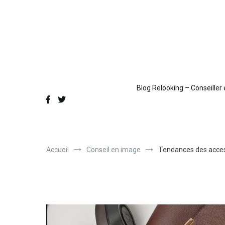
Aller
au
contenu
Blog Relooking – Conseiller
Accueil
Conseil en image
Tendances des access