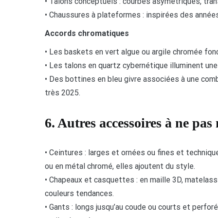
• Talons conceptuels : courbes asymétriques, tra
• Chaussures à plateformes : inspirées des années
Accords chromatiques
• Les baskets en vert algue ou argile chromée fon
• Les talons en quartz cybernétique illuminent une
• Des bottines en bleu givre associées à une comb
très 2025.
6. Autres accessoires à ne pas 
• Ceintures : larges et ornées ou fines et technique
ou en métal chromé, elles ajoutent du style.
• Chapeaux et casquettes : en maille 3D, matelassés
couleurs tendances.
• Gants : longs jusqu’au coude ou courts et perfor