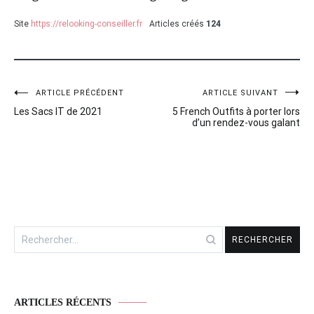
Site
https://relooking-conseiller.fr
Articles créés
124
ARTICLE PRÉCÉDENT
ARTICLE SUIVANT
Navigation
Les Sacs IT de 2021
5 French Outfits à porter lors
de
d’un rendez-vous galant
l’article
Rechercher :
ARTICLES RÉCENTS