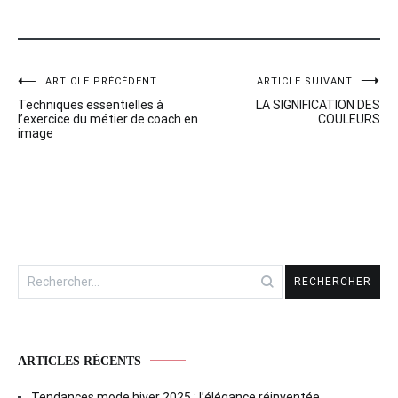
ARTICLE PRÉCÉDENT
ARTICLE SUIVANT
Navigation
Techniques essentielles à
LA SIGNIFICATION DES
de
l’exercice du métier de coach en
COULEURS
image
l’article
Rechercher :
ARTICLES RÉCENTS
Tendances mode hiver 2025 : l’élégance réinventée