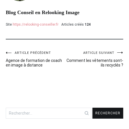
Blog Conseil en Relooking Image
Site
https://relooking-conseiller.fr
Articles créés
124
ARTICLE PRÉCÉDENT
ARTICLE SUIVANT
Navigation
Agence de formation de coach
Comment les vêtements sont-
de
en image à distance
ils recyclés ?
l’article
Rechercher :